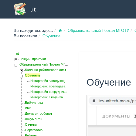
ut
Home
Вы находитесь здесь
Образовательный Портал МГОТУ
Вы посетили
Обучение
ut
Лекции, практики...
Образовательный Портал МГОТУ
Балльно-рейтинговая система
Обучение
Обучение
Интерфейс заведующего кафедрой
Интерфейс преподавателя
Интерфейс сотрудника
Интерфейс студента
Библиотека
ВКР
Документооборот
Документы
Отчеты
Портфолио
Рейтинг