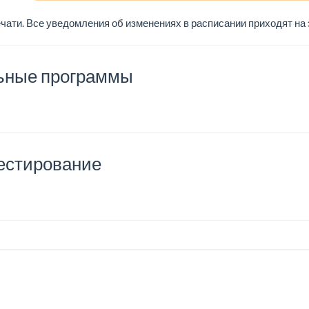
ечати. Все уведомления об изменениях в расписании приходят на
ьные программы
естирование