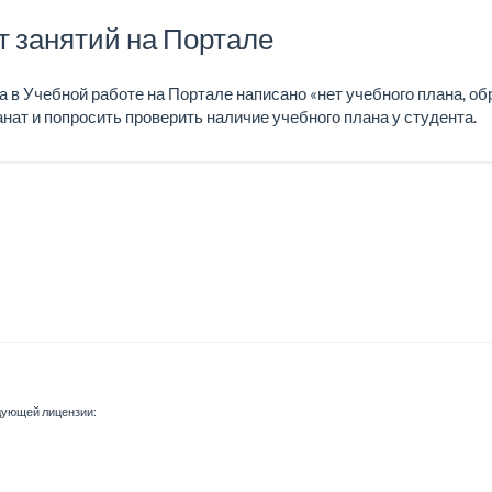
т занятий на Портале
та в Учебной работе на Портале написано «нет учебного плана, об
анат и попросить проверить наличие учебного плана у студента.
едующей лицензии: