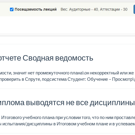
 отчете Сводная ведомость
мости, значит нет промежуточного плана\он некорректный или же 
проверить в Спруте, подсистема Студент: Обучение – Просмотр
иплома выводятся не все дисциплины
Итогового учебного плана при условии того, что по ним проставле
 испытания/дисциплины в Итоговом учебном плане и в успеваем