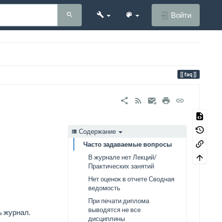
Войти
faq
Содержание
Часто задаваемые вопросы
В журнале нет Лекций/
Практических занятий
Нет оценок в отчете Сводная
ведомость
При печати диплома
выводятся не все
ь журнал.
дисциплины