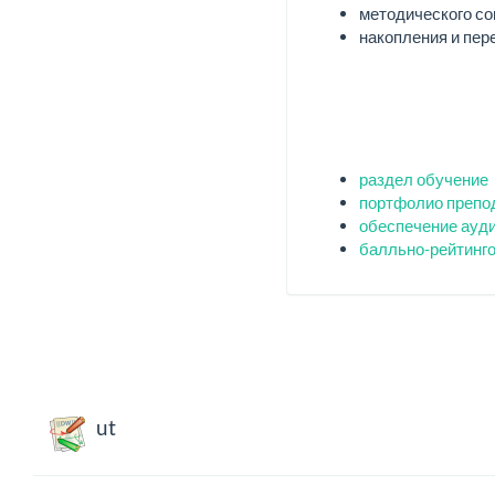
методического со
накопления и пер
раздел обучение
портфолио препо
обеспечение ауд
балльно-рейтинг
ut