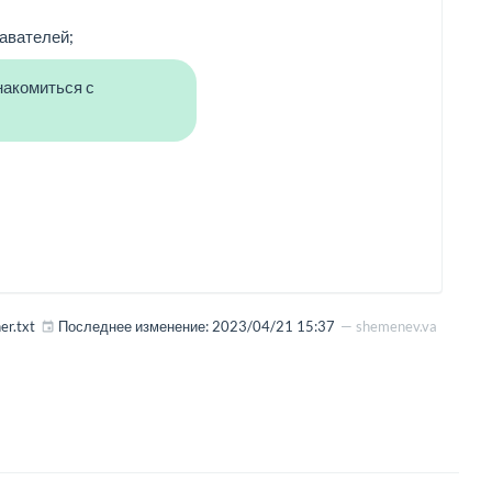
давателей;
накомиться с
er.txt
Последнее изменение:
2023/04/21 15:37
—
shemenev.va