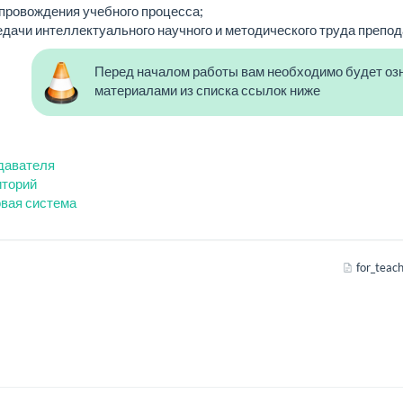
провождения учебного процесса;
едачи интеллектуального научного и методического труда препо
Перед началом работы вам необходимо будет оз
материалами из списка ссылок ниже
давателя
иторий
овая система
for_teach