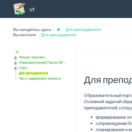
ut
Home
Вы находитесь здесь
Для преподавателя
Вы посетили
Для преподавателя
ut
Лекции, практики...
Образовательный Портал МГОТУ
Спрут
Для преподавателя
Для препо
Часто задаваемые вопросы
Образовательный порт
Основной задачей обра
преподавателей, сотруд
формирования эле
сопровождения ба
планирования и в